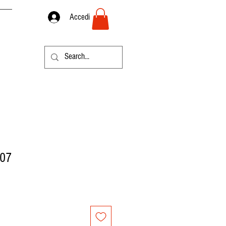
Accedi
007