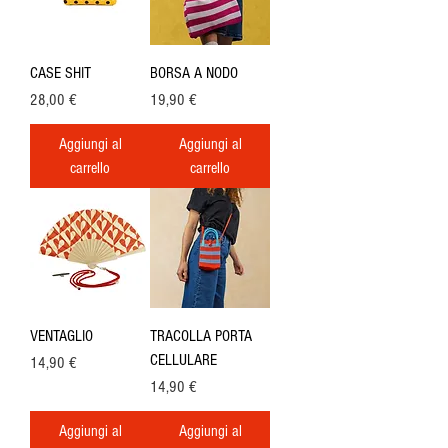
CASE SHIT
BORSA A NODO
Prezzo
Prezzo
28,00 €
19,90 €
Aggiungi al
Aggiungi al
carrello
carrello
VENTAGLIO
TRACOLLA PORTA
CELLULARE
Prezzo
14,90 €
Prezzo
14,90 €
Aggiungi al
Aggiungi al