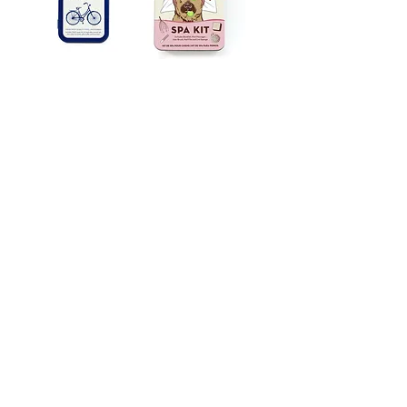
MINI KIT PER
KIT SPA BENESSERE
BICICLETTA
PER CANE
Esaurito
Esaurito
Carica altro
© 2020 Proudly designed by FA.TI.MA
group