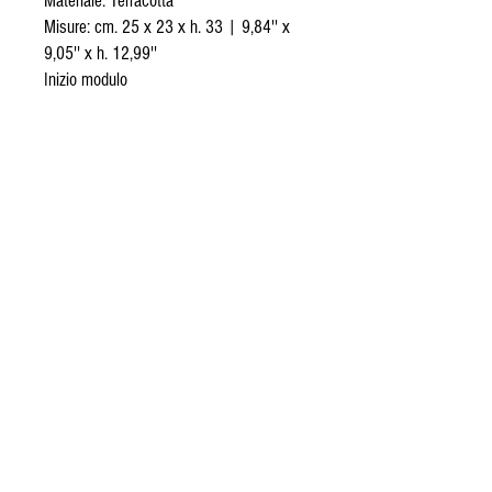
Materiale: Terracotta
Misure: cm. 25 x 23 x h. 33 | 9,84'' x
9,05'' x h. 12,99''
Inizio modulo
© 2020 Proudly designed by FA.TI.MA
group