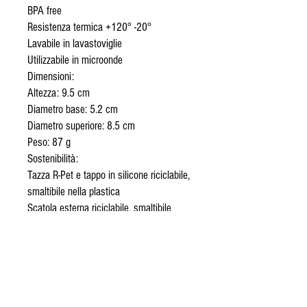
BPA free
Resistenza termica +120° -20°
Lavabile in lavastoviglie
Utilizzabile in microonde
Dimensioni:
Altezza: 9.5 cm
Diametro base: 5.2 cm
Diametro superiore: 8.5 cm
Peso: 87 g
Sostenibilità:
Tazza R-Pet e tappo in silicone riciclabile,
smaltibile nella plastica
Scatola esterna riciclabile, smaltibile
nella carta
© 2020 Proudly designed by FA.TI.MA
group