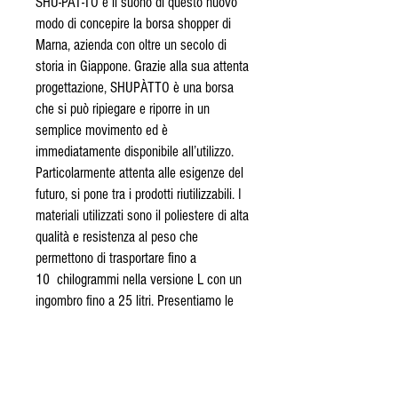
SHU-PAT-TO è il suono di questo nuovo
modo di concepire la borsa shopper di
Marna, azienda con oltre un secolo di
storia in Giappone. Grazie alla sua attenta
progettazione, SHUPÀTTO è una borsa
che si può ripiegare e riporre in un
semplice movimento ed è
immediatamente disponibile all’utilizzo.
Particolarmente attenta alle esigenze del
futuro, si pone tra i prodotti riutilizzabili. I
materiali utilizzati sono il poliestere di alta
qualità e resistenza al peso che
permettono di trasportare fino a
10 chilogrammi nella versione L con un
ingombro fino a 25 litri. Presentiamo le
misura L;
Misure: LARGE: 63X30