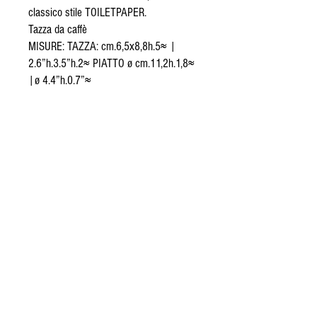
classico stile TOILETPAPER.
Tazza da caffè
MISURE: TAZZA: cm.6,5x8,8h.5≈ |
2.6”h.3.5”h.2≈ PIATTO ø cm.11,2h.1,8≈
|ø 4.4”h.0.7”≈
© 2020 Proudly designed by FA.TI.MA
group