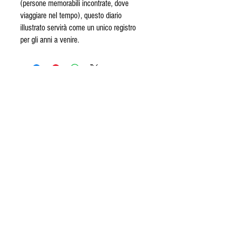
(persone memorabili incontrate, dove
viaggiare nel tempo), questo diario
illustrato servirà come un unico registro
per gli anni a venire.
© 2020 Proudly designed by FA.TI.MA
group
Privacy Policy